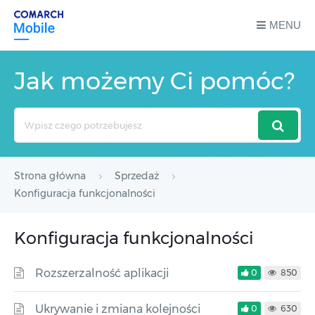
MENU
Jak możemy Ci pomóc?
Search
For
Strona główna
Sprzedaż
Konfiguracja funkcjonalności
Konfiguracja funkcjonalności
Rozszerzalność aplikacji
0
850
Ukrywanie i zmiana kolejności
0
630