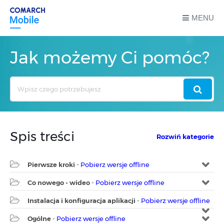
MENU
Jak możemy Ci pomóc?
Search
For
Spis treści
Rozwiń kategorie
Pierwsze kroki
-
Pobierz wersje offline
Co nowego - wideo
-
Pobierz wersje offline
Instalacja i konfiguracja aplikacji
-
Pobierz wersje offline
Ogólne
-
Pobierz wersje offline