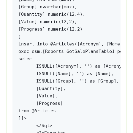
[Group] nvarchar(max),

[Quantity] numeric(12,4),

[Value] numeric(12,2),

[Progress] numeric(12,2)

)

insert into @Articles([Acronym], [Name], [G
exec esm.[Reports_GetSalePlansTable1_pol] @
ISNULL([Acronym], '') as [Acronym],
ISNULL([Name], '') as [Name],
ISNULL([Group], '') as [Group],
[Quantity],
[Value],
[Progress]
from @Articles

</Sql>