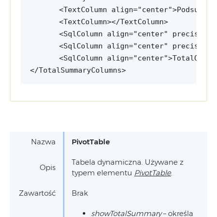
<TextColumn align="center">Podsumowa
<TextColumn></TextColumn>
<SqlColumn align="center" precision=
<SqlColumn align="center" precision=
<SqlColumn align="center">TotalOrder
</TotalSummaryColumns>
Nazwa
PivotTable
Tabela dynamiczna. Używane z
Opis
typem elementu
PivotTable
.
Zawartość
Brak
showTotalSummary
– określa