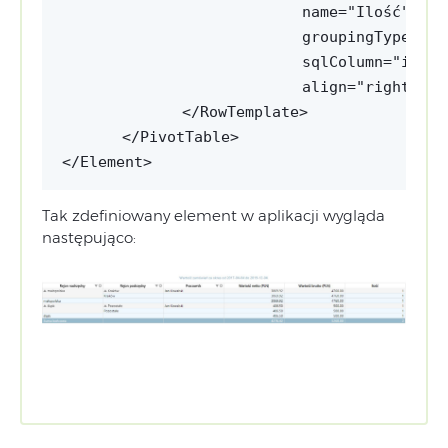
name="Ilość" 
groupingType="Su
sqlColumn="it" 
align="right" />
</RowTemplate>
</PivotTable>
</Element>
Tak zdefiniowany element w aplikacji wygląda
następująco: