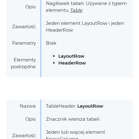
Nagłówek tabeli. Używane z typem
Opis
elementu
Table
.
Jeden element LayoutRow i jeden
Zawartość
HeaderRow
Parametry
Brak
LayoutRow
Elementy
HeaderRow
podrzędne
Nazwa
TableHeader:
LayoutRow
Opis
Znacznik wiersza tabeli
Jeden lub więcej element
Zawartość
SpaceColumn