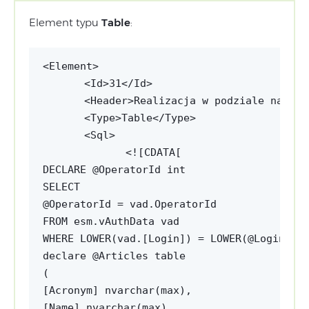
Element typu
Table
:
<Id>31</Id>
<Header>Realizacja w podziale na tow
<Type>Table</Type>
<Sql>
<![CDATA[
DECLARE @OperatorId int

SELECT 

@OperatorId = vad.OperatorId

FROM esm.vAuthData vad

WHERE LOWER(vad.[Login]) = LOWER(@LoginName
declare @Articles table 

(

[Acronym] nvarchar(max),

[Name] nvarchar(max),
