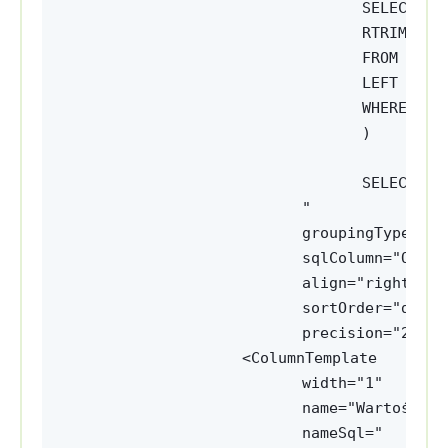
SELECT
RTRIM(WaN
FROM CDN.
LEFT JOIN
WHERE Kon
)
SELECT 'W
"
groupingType="Su
sqlColumn="Order
align="right"
sortOrder="desc"
precision="2" />
<ColumnTemplate 
width="1" 
name="Wartość br
nameSql="