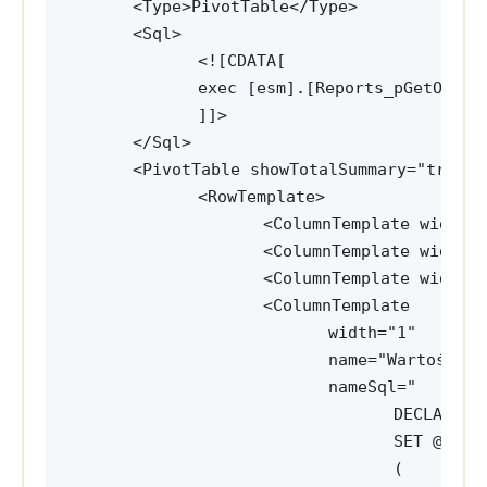
<Type>PivotTable</Type>
<Sql>
<![CDATA[
exec [esm].[Reports_pGetOrder
]]>
</Sql>
<PivotTable showTotalSummary="true" 
<RowTemplate>
<ColumnTemplate width=
<ColumnTemplate width=
<ColumnTemplate width=
<ColumnTemplate 
width="1" 
name="Wartość ne
nameSql="
DECLARE @
SET @Curr
(