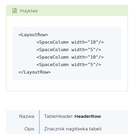
Przykład
<SpaceColumn width="10"/>
<SpaceColumn width="5"/>
<SpaceColumn width="10"/>
<SpaceColumn width="5"/>
</LayoutRow>
Nazwa
TableHeader:
HeaderRow
Opis
Znacznik nagłówka tabeli