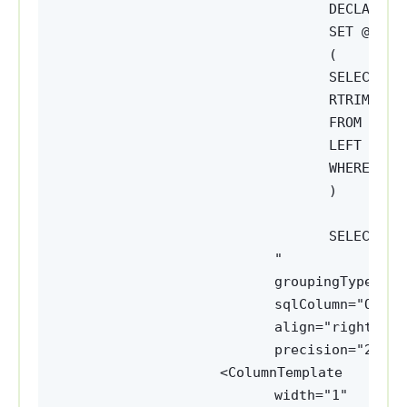
DECLARE @
SET @Curr
(
SELECT
RTRIM(WaN
FROM CDN.
LEFT JOIN
WHERE Kon
)
SELECT 'W
"
groupingType="Su
sqlColumn="Order
align="right"
precision="2" />
<ColumnTemplate 
width="1" 