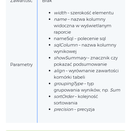
Zawartość
Brak
width
– szerokość elementu
name
– nazwa kolumny
widoczna w wyświetlanym
raporcie
nameSql – polecenie sql
sqlColumn
– nazwa kolumny
wynikowej
showSummary
– znacznik czy
pokazać podsumowanie
Parametry
align
– wyrównanie zawartości
komórki tabeli
groupingType
– typ
grupowania wyników, np.
Sum
sortOrder
– kolejność
sortowania
precision
– precyzja