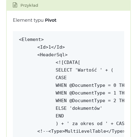
Przykład
Element typu
Pivot
:
<Id>1</Id>
<HeaderSql>
<![CDATA[
SELECT 'Wartość ' + (
CASE 
WHEN @DocumentType = 0 THEN '
WHEN @DocumentType = 1 THEN '
WHEN @DocumentType = 2 THEN '
ELSE 'dokumentów'
END
) + ' za okres od ' + CAST(CA
<!--<Type>MultiLevelTable</Type>-->