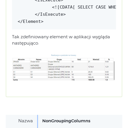
<IsExecute>
<![CDATA[ SELECT CASE WHEN @R
</IsExecute>
Tak zdefiniowany element w aplikacji wygląda
następująco:
Nazwa
NonGroupingColumns