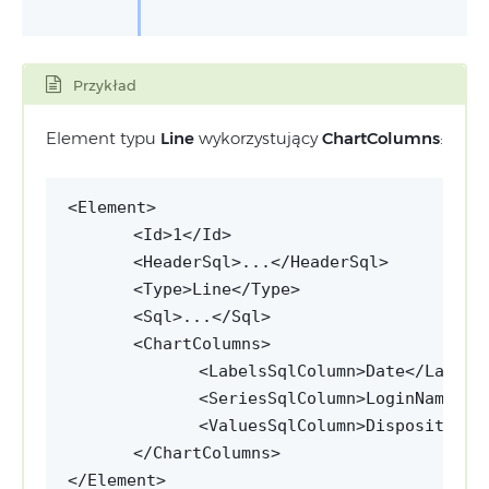
Przykład
Element typu
Line
wykorzystujący
ChartColumns
:
<Id>1</Id>
<HeaderSql>...</HeaderSql>
<Type>Line</Type>
<Sql>...</Sql>
<ChartColumns>
<LabelsSqlColumn>Date</Labels
<SeriesSqlColumn>LoginName</S
<ValuesSqlColumn>Dispositions
</ChartColumns>
</Element>