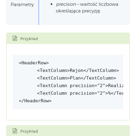
precision
– wartość liczbowa
Parametry
określająca precyzję
Przykład
<TextColumn>Rejon</TextColumn>
<TextColumn>Plan</TextColumn>
<TextColumn precision="2">Realizacja
<TextColumn precision="2">%</TextCol
Przykład