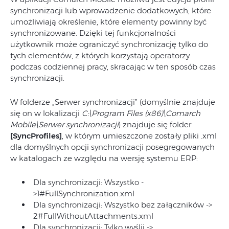
synchronizacji lub wprowadzenie dodatkowych, które
umożliwiają określenie, które elementy powinny być
synchronizowane. Dzięki tej funkcjonalności
użytkownik może ograniczyć synchronizację tylko do
tych elementów, z których korzystają operatorzy
podczas codziennej pracy, skracając w ten sposób czas
synchronizacji.
W folderze „Serwer synchronizacji” (domyślnie znajduje
się on w lokalizacji
C:\Program Files (x86)\Comarch
Mobile\Serwer synchronizacji
) znajduje się folder
[SyncProfiles]
, w którym umieszczone zostały pliki .xml
dla domyślnych opcji synchronizacji posegregowanych
w katalogach ze względu na wersję systemu ERP:
Dla synchronizacji: Wszystko -
>1#FullSynchronization.xml
Dla synchronizacji: Wszystko bez załączników ->
2#FullWithoutAttachments.xml
Dla synchronizacji: Tylko wyślij ->