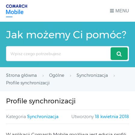
MENU
Jak możemy Ci pomóc?
Search
For
Strona główna
Ogólne
Synchronizacja
Profile synchronizacji
Profile synchronizacji
Kategoria
Synchronizacja
Utworzony
18 kwietnia 2018
W aplikacji Comarch Mobile możliwa jest edycja profili