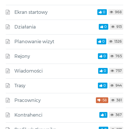
Ekran startowy
0
968
Działania
0
913
Planowanie wizyt
0
1326
Rejony
0
765
Wiadomości
0
757
Trasy
0
944
Pracownicy
-58
381
Kontrahenci
1
367