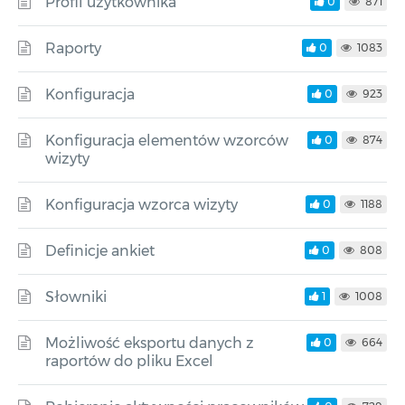
Profil użytkownika
0
871
Raporty
0
1083
Konfiguracja
0
923
Konfiguracja elementów wzorców
0
874
wizyty
Konfiguracja wzorca wizyty
0
1188
Definicje ankiet
0
808
Słowniki
1
1008
Możliwość eksportu danych z
0
664
raportów do pliku Excel