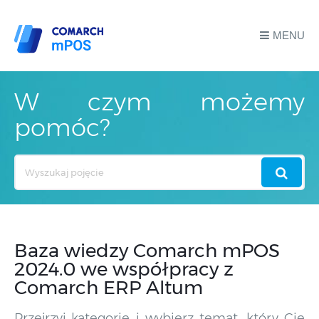
MENU
W czym możemy
pomóc?
Search
For
Baza wiedzy Comarch mPOS
2024.0 we współpracy z
Comarch ERP Altum
Przejrzyj kategorie i wybierz temat, który Cię