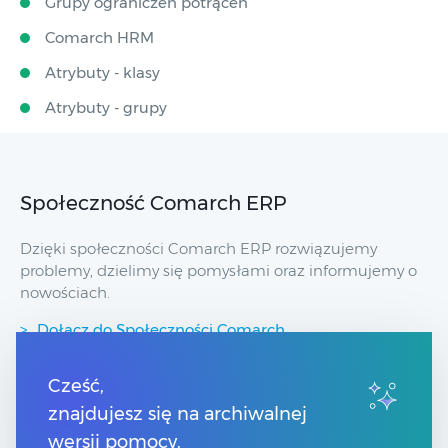
Grupy ograniczeń potrąceń
Comarch HRM
Atrybuty - klasy
Atrybuty - grupy
Społeczność Comarch ERP
Dzięki społeczności Comarch ERP rozwiązujemy
problemy, dzielimy się pomysłami oraz informujemy o
nowościach.
Dołącz do Społeczności Comarch
Cześć,
Przydatne linki
znajdujesz się na archiwalnej
wersji pomocy.
Strony dla Klientów