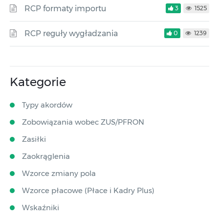
RCP formaty importu
3
1525
RCP reguły wygładzania
0
1239
Kategorie
Typy akordów
Zobowiązania wobec ZUS/PFRON
Zasiłki
Zaokrąglenia
Wzorce zmiany pola
Wzorce płacowe (Płace i Kadry Plus)
Wskaźniki