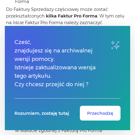
Forma
Do Faktury Sprzedaży częściowej może zostać
przekształconych
kilka Faktur Pro Forma
. W tym celu
na liście Faktur Pro Forma należy zaznaczyć
dokumenty , które będą przekształcane, a następnie
Cześć,
wcisnąć przycisk
Warunki, jakie muszą zostać
znajdujesz się na archiwalnej
spełnione są identyczne, jak w przypadku
wersji pomocy.
przekształcania „zwykłych” Faktur Pro Forma do Faktury
Sprzedaży.
Istnieje zaktualizowana wersja
tego artykułu.
Zasady przekształcania Faktury Pro Forma
Czy chcesz przejść do niej ?
z Fakturami Zaliczkowymi do Faktury Sprzedaży
Częściowej:
Faktura Pro Forma po przekształceniu do Faktury
Rozumiem, zostaję tutaj
Przechodzę
Sprzedaży otrzymuje status FA.
Faktura Sprzedaży częściowa jest wystawiana
w walucie zgodnej z Fakturą Pro Forma