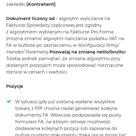
zakładki
[Kontrahent]
.
Dokument liczony od
– algorytm wyliczania na
Fakturze Sprzedaży częściowej jest zgodny
z algorytmem wybranym na Fakturze Pro Forma
(można zmienić algorytm naliczania podatku VAT na
FA w buforze po zaznaczeniu w
Konfiguracji firmy/
Handel/ Parametry
Pozwalaj na zmianę netto/brutto
).
Trzeba jednak pamiętać, że zmiana algorytmu przy
dodanych pozycjach może spowodować nieznaczne
różnice w cenach i wartości.
Pozycje
W sytuacji gdy już zostaną wydane wszystkie
towary z FPF można nadal generować kolejne
dokumenty FA. Wówczas podpowiada się pusty
formularz FA, na którym istnieje możliwość
dodawania kolejnych pozycji lub zapisania do
bufora pustego dokumentu (taka opcja może być