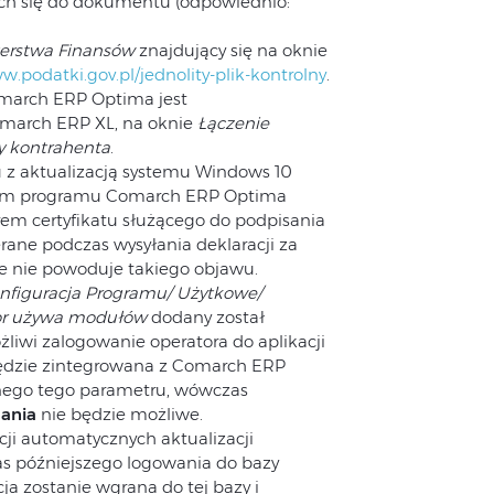
h się do dokumentu (odpowiednio:
terstwa Finansów
znajdujący się na oknie
w.podatki.gov.pl/jednolity-plik-kontrolny
.
march ERP Optima jest
march ERP XL, na oknie
Łączenie
y kontrahenta
.
z aktualizacją systemu Windows 10
niem programu Comarch ERP Optima
m certyfikatu służącego do podpisania
rane podczas wysyłania deklaracji za
re nie powoduje takiego objawu.
nfiguracja Programu/ Użytkowe/
or używa modułów
dodany został
liwi zalogowanie operatora do aplikacji
będzie zintegrowana z Comarch ERP
onego tego parametru, wówczas
ania
nie będzie możliwe.
cji automatycznych aktualizacji
as późniejszego logowania do bazy
ja zostanie wgrana do tej bazy i