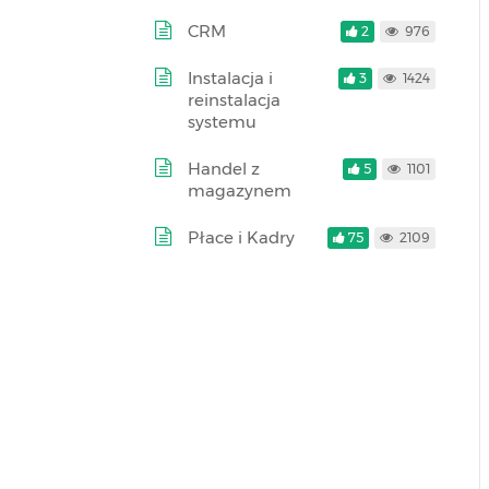
CRM
2
976
Instalacja i
3
1424
reinstalacja
systemu
Handel z
5
1101
magazynem
Płace i Kadry
75
2109