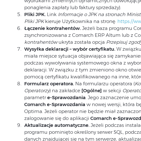
wydrukami zmiennych dynamicznych odwołującyc
ponaglenia zapłaty lub faktury sprzedaży).
Pliki JPK.
Link
Informacje o JPK na stronach Minis
Pliki JPK
kieruje Użytkownika na stronę:
https://ww
Łączenie kontrahentów.
Jeżeli baza programu Co
zsynchronizowana z Comarch ERP Altum lub z Co
kontrahentów
ukryta została opcja
Przepisuj zgod
Wysyłka deklaracji – wybór certyfikatu.
W związku 
miała miejsce sytuacja objawiająca się zamyka
podczas wywoływania systemowego okna z wybore
deklaracji. W związku z tym zmieniono okno otwie
pomocą certyfikatu kwalifikowanego na inne, któ
Formularz operatora.
Na formularzu operatora (
Ko
Operatorzy
) na zakładce
[Ogólne]
w sekcji
Operat
parametr
e-Sprawozdania
. Jego zaznaczenie umoż
Comarch e-Sprawozdania
w nowej wersji, która 
Optima. Jeżeli operator nie będzie miał zaznacz
zalogowanie się do aplikacji
Comarch e-Sprawozd
Aktualizacje automatyczne.
Jeżeli podczas instala
programu pominięto określony serwer SQL, podcz
danych znajdującej się na tym serwerze, aktualizac