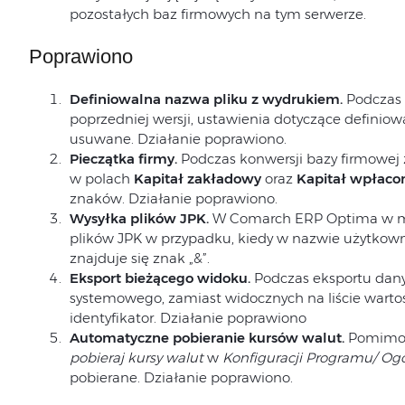
pozostałych baz firmowych na tym serwerze.
Poprawiono
Definiowalna nazwa pliku z wydrukiem.
Podczas 
poprzedniej wersji, ustawienia dotyczące definio
usuwane. Działanie poprawiono.
Pieczątka firmy.
Podczas konwersji bazy firmowej z
w polach
Kapitał zakładowy
oraz
Kapitał wpłaco
znaków. Działanie poprawiono.
Wysyłka plików JPK.
W Comarch ERP Optima w m
plików JPK w przypadku, kiedy w nazwie użytko
znajduje się znak „&”.
Eksport bieżącego widoku.
Podczas eksportu dany
systemowego, zamiast widocznych na liście wartoś
identyfikator. Działanie poprawiono
Automatyczne pobieranie kursów walut.
Pomimo 
pobieraj kursy walut
w
Konfiguracji Programu/ Og
pobierane. Działanie poprawiono.