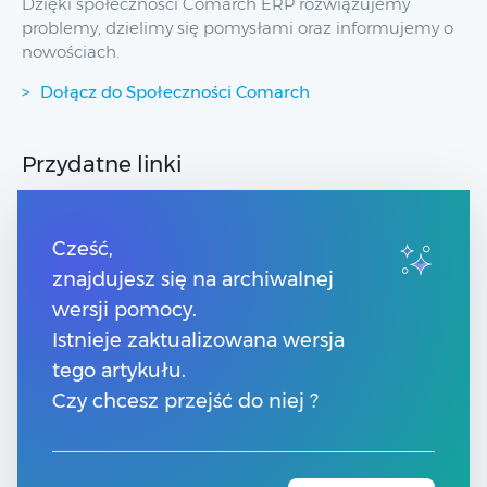
Dzięki społeczności Comarch ERP rozwiązujemy
problemy, dzielimy się pomysłami oraz informujemy o
nowościach.
Dołącz do Społeczności Comarch
Przydatne linki
Strony dla Klientów
Strony dla Partnerów
Cześć,
Pomoc Comarch Betterfly
znajdujesz się na archiwalnej
Pomoc Comarch e-Sklep
wersji pomocy.
Pomoc Comarch HRM
Pomoc Optima w chmurze
Istnieje zaktualizowana wersja
tego artykułu.
Kontakt
Czy chcesz przejść do niej ?
Numery telefonów
Znajdź Partnera Comarch