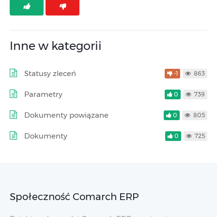
Inne w kategorii
Statusy zleceń
-1
863
Parametry
0
739
Dokumenty powiązane
0
805
Dokumenty
0
725
Społeczność Comarch ERP