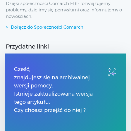
Dzięki społeczności Comarch ERP rozwiązujemy
problemy, dzielimy się pomysłami oraz informujemy o
nowościach.
Dołącz do Społeczności Comarch
Przydatne linki
Strony dla Klientów
Strony dla Partnerów
Cześć,
Pomoc Comarch Betterfly
znajdujesz się na archiwalnej
Pomoc Comarch e-Sklep
wersji pomocy.
Pomoc Comarch HRM
Pomoc Optima w chmurze
Istnieje zaktualizowana wersja
tego artykułu.
Kontakt
Czy chcesz przejść do niej ?
Numery telefonów
Znajdź Partnera Comarch