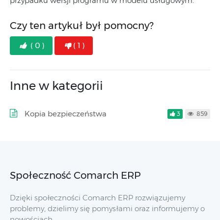
przypadku wersji programu w modelu usługowym.
Czy ten artykuł był pomocny?
( 0 )
( 1 )
Inne w kategorii
Kopia bezpieczeństwa
3
859
Społeczność Comarch ERP
Dzięki społeczności Comarch ERP rozwiązujemy
problemy, dzielimy się pomysłami oraz informujemy o
nowościach.