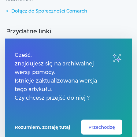
Dołącz do Społeczności Comarch
Przydatne linki
Strony dla Klientów
Strony dla Partnerów
Cześć,
Pomoc Comarch Betterfly
znajdujesz się na archiwalnej
Pomoc Comarch e-Sklep
wersji pomocy.
Pomoc Comarch HRM
Pomoc Optima w chmurze
Istnieje zaktualizowana wersja
tego artykułu.
Kontakt
Czy chcesz przejść do niej ?
Numery telefonów
Znajdź Partnera Comarch
Rozumiem, zostaję tutaj
Przechodzę