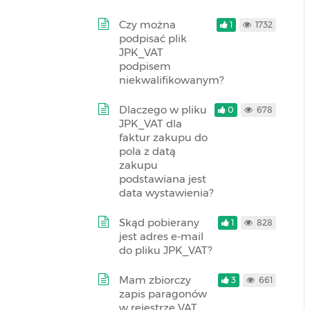
Czy można
1
1732
podpisać plik
JPK_VAT
podpisem
niekwalifikowanym?
Dlaczego w pliku
0
678
JPK_VAT dla
faktur zakupu do
pola z datą
zakupu
podstawiana jest
data wystawienia?
Skąd pobierany
1
828
jest adres e-mail
do pliku JPK_VAT?
Mam zbiorczy
3
661
zapis paragonów
w rejestrze VAT.