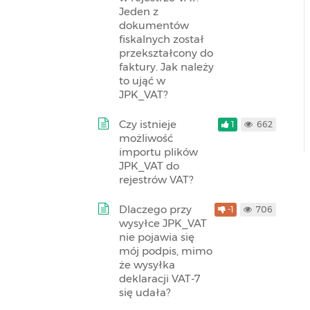
Jeden z
dokumentów
fiskalnych został
przekształcony do
faktury. Jak należy
to ująć w
JPK_VAT?
Czy istnieje
1
662
możliwość
importu plików
JPK_VAT do
rejestrów VAT?
Dlaczego przy
-1
706
wysyłce JPK_VAT
nie pojawia się
mój podpis, mimo
że wysyłka
deklaracji VAT-7
się udała?