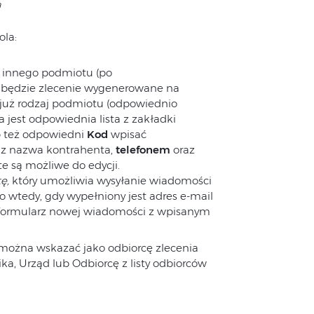
a
ola:
 innego podmiotu (po
ć będzie zlecenie wygenerowane na
 już rodzaj podmiotu (odpowiednio
a jest odpowiednia lista z zakładki
ub też odpowiedni
Kod
wpisać
 z nazwa kontrahenta,
telefonem
oraz
e są możliwe do edycji.
tę,
który umożliwia wysyłanie wiadomości
ko wtedy, gdy wypełniony jest adres e-mail
t formularz nowej wiadomości z wpisanym
ożna wskazać jako odbiorcę zlecenia
a, Urząd lub Odbiorcę z listy odbiorców