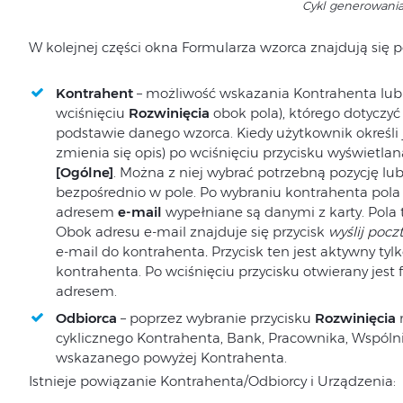
Cykl generowani
W kolejnej części okna Formularza wzorca znajdują się p
Kontrahent
– możliwość wskazania Kontrahenta lub
wciśnięciu
Rozwinięcia
obok pola), którego dotyczy
podstawie danego wzorca. Kiedy użytkownik określi
zmienia się opis) po wciśnięciu przycisku wyświetlan
[Ogólne]
. Można z niej wybrać potrzebną pozycję l
bezpośrednio w pole. Po wybraniu kontrahenta pola
adresem
e‑mail
wypełniane są danymi z karty. Pola t
Obok adresu e-mail znajduje się przycisk
wyślij pocz
e‑mail do kontrahenta
.
Przycisk ten jest aktywny tyl
kontrahenta. Po wciśnięciu przycisku otwierany jes
adresem.
Odbiorca
– poprzez wybranie przycisku
Rozwinięcia
m
cyklicznego Kontrahenta, Bank, Pracownika, Wspólnik
wskazanego powyżej Kontrahenta.
Istnieje powiązanie Kontrahenta/Odbiorcy i Urządzenia: