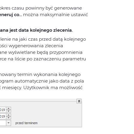
i okres czasu powinny być generowane
neruj co…
można maksymalnie ustawić
zana jest data kolejnego zlecenia.
lenie na jaki czas przed datą kolejnego
ości wygenerowania zlecenia
dane wyświetlane będą przypomnienia
orce na liście po zaznaczeniu parametru
lanowany termin wykonania kolejnego
program automatycznie jako data z pola
ść miesięcy. Użytkownik ma możliwość