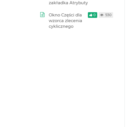
zakładka Atrybuty
Okno Części dla
0
530
wzorca zlecenia
cyklicznego