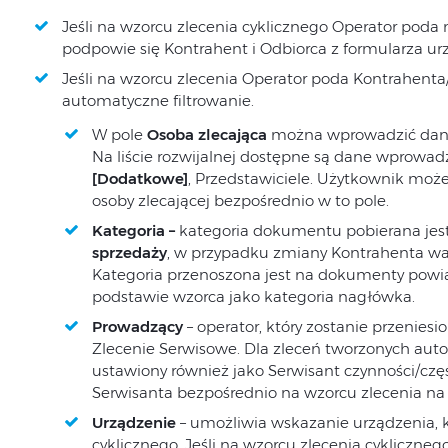
Jeśli na wzorcu zlecenia cyklicznego Operator poda
podpowie się Kontrahent i Odbiorca z formularza ur
Jeśli na wzorcu zlecenia Operator poda Kontrahenta/
automatyczne filtrowanie.
W pole
Osoba zlecająca
można wprowadzić dane o
Na liście rozwijalnej dostępne są dane wprowad
[Dodatkowe]
, Przedstawiciele. Użytkownik moż
osoby zlecającej bezpośrednio w to pole.
Kategoria –
kategoria dokumentu pobierana jest
sprzedaży
, w przypadku zmiany Kontrahenta war
Kategoria przenoszona jest na dokumenty pow
podstawie wzorca jako kategoria nagłówka.
Prowadzący
– operator, który zostanie przenie
Zlecenie Serwisowe. Dla zleceń tworzonych aut
ustawiony również jako Serwisant czynności/czę
Serwisanta bezpośrednio na wzorcu zlecenia na 
Urządzenie
– umożliwia wskazanie urządzenia, k
cyklicznego. Jeśli na wzorcu zlecenia cykliczne