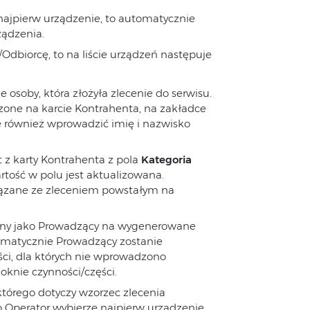
 najpierw urządzenie, to automatycznie
ządzenia.
Odbiorcę, to na liście urządzeń następuje
soby, która złożyła zlecenie do serwisu.
zone na karcie Kontrahenta, na zakładce
e również wprowadzić imię i nazwisko
 z karty Kontrahenta z pola
Kategoria
tość w polu jest aktualizowana.
iązane ze zleceniem powstałym na
siony jako Prowadzący na wygenerowane
omatycznie Prowadzący zostanie
ści, dla których nie wprowadzono
oknie czynności/części.
tórego dotyczy wzorzec zlecenia
go Operator wybierze najpierw urządzenie,