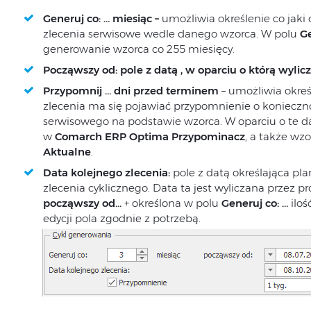
Generuj co: … miesiąc –
umożliwia określenie co jak
zlecenia serwisowe wedle danego wzorca. W polu
Ge
generowanie wzorca co 255 miesięcy.
Począwszy od:
pole z datą , w oparciu o którą wylic
Przypomnij … dni przed terminem
– umożliwia okreś
zlecenia ma się pojawiać przypomnienie o konieczn
serwisowego na podstawie wzorca. W oparciu o te 
w
Comarch ERP Optima Przypominacz
, a także wz
Aktualne
.
Data kolejnego zlecenia:
pole z datą określająca p
zlecenia cyklicznego. Data ta jest wyliczana przez 
począwszy od…
+ określona w polu
Generuj co: …
ilo
edycji pola zgodnie z potrzebą.