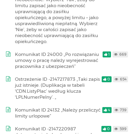
limitu zapisać jako nieobecność
uprawniającą do zasiłku
opiekuńczego, a powyżej limitu – jako
usprawiedliwioną niepłatną. Wybierz
'Nie’, żeby w całości zapisać jako
nieobecność uprawniającą do zasiłku
opiekuńczego.
Komunikat ID 24000 „Po rozwiązaniu
1
669
umowy o pracę należy wyrejestrować
pracownika z ubezpieczeń”
Ostrzeżenie ID -2147217873 „Taki zapis
0
654
już istnieje. (Duplikacja w tabeli
'CDN.ListyPlac’ według klucza
'LPLNumerPelny’. „
Komunikat ID 24132 „Należy przeliczyć
4
739
limity urlopowe”
Komunikat ID -2147220987
0
599