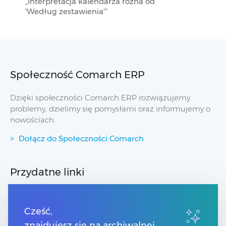
„Interpretacja kalendarza różna od
'Według zestawienia'”
Społeczność Comarch ERP
Dzięki społeczności Comarch ERP rozwiązujemy
problemy, dzielimy się pomysłami oraz informujemy o
nowościach.
Dołącz do Społeczności Comarch
Przydatne linki
Strony dla Klientów
Strony dla Partnerów
Cześć,
Pomoc Comarch Betterfly
znajdujesz się na archiwalnej