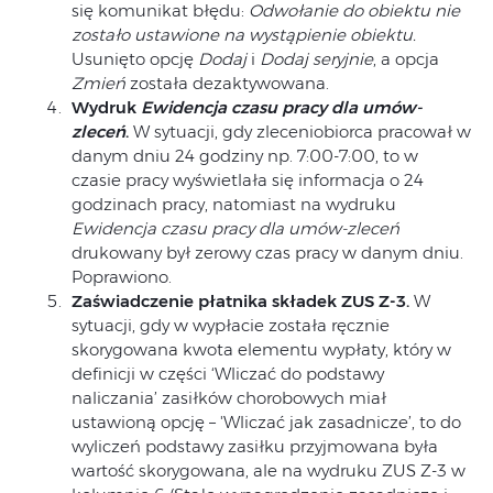
się komunikat błędu:
Odwołanie do obiektu nie
zostało ustawione na wystąpienie obiektu.
Usunięto opcję
Dodaj
i
Dodaj seryjnie
, a opcja
Zmień
została dezaktywowana.
Wydruk
Ewidencja czasu pracy dla umów-
zleceń
.
W sytuacji, gdy zleceniobiorca pracował w
danym dniu 24 godziny np. 7:00-7:00, to w
czasie pracy wyświetlała się informacja o 24
godzinach pracy, natomiast na wydruku
Ewidencja czasu pracy dla umów-zleceń
drukowany był zerowy czas pracy w danym dniu.
Poprawiono.
Zaświadczenie płatnika składek ZUS Z-3.
W
sytuacji, gdy w wypłacie została ręcznie
skorygowana kwota elementu wypłaty, który w
definicji w części ‘Wliczać do podstawy
naliczania’ zasiłków chorobowych miał
ustawioną opcję – 'Wliczać jak zasadnicze’, to do
wyliczeń podstawy zasiłku przyjmowana była
wartość skorygowana, ale na wydruku ZUS Z-3 w