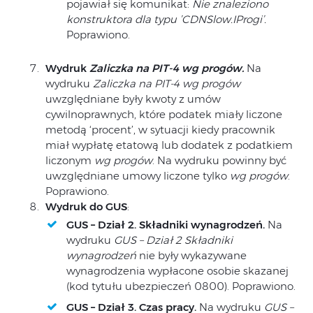
pojawiał się komunikat:
Nie znaleziono
konstruktora dla typu
’CDNSlow.IProgi’.
Poprawiono.
Wydruk
Zaliczka na PIT-4 wg progów.
Na
wydruku
Zaliczka na PIT-4 wg progów
uwzględniane były kwoty z umów
cywilnoprawnych, które podatek miały liczone
metodą ‘procent’, w sytuacji kiedy pracownik
miał wypłatę etatową lub dodatek z podatkiem
liczonym
wg progów
. Na wydruku powinny być
uwzględniane umowy liczone tylko
wg progów
.
Poprawiono.
Wydruk do GUS
:
GUS – Dział 2. Składniki wynagrodzeń.
Na
wydruku
GUS – Dział 2 Składniki
wynagrodzeń
nie były wykazywane
wynagrodzenia wypłacone osobie skazanej
(kod tytułu ubezpieczeń 0800). Poprawiono.
GUS – Dział 3.
Czas pracy.
Na wydruku
GUS –