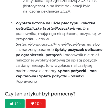
z listy deklarację zgłoszeniową ZUS ZCZA
(historyczna), a na liście deklaracji była
naliczona deklaracja ZCZA.
Wypłata liczona na liście płac typu:
Zaliczka
netto/Zaliczka brutto/Pożyczka/Inne
.
Dla
pracownika, mającego niespłaconą pożyczkę, w
przypadku kiedy w
System/Konfiguracja/Firma/Płace/Parametry
był
zaznaczony parametr
Spłaty pożyczek doliczane
po ograniczeniu potrąceń
i pracownik nie miał
naliczonej wypłaty etatowej ze spłatą pożyczki
za dany miesiąc, to w wypłacie naliczały się
nadmiarowo elementy:
Spłata pożyczki – rata
kapitałowa
i
Spłata pożyczki – odsetki
.
Poprawiono
Czy ten artykuł był pomocny?
( 1 )
( 0 )