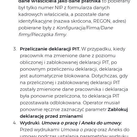
dane właściciela jako dane płatnika
to pobierany
był tylko numer NIP z formularza danych
kadrowych właściciela, a pozostałe dane
identyfikacyjne (nazwa skrócona, REGON, adres)
pobierane były z
Konfiguracja/Firma/Dane
firmy/Pieczątka firmy.
Przeliczanie deklaracji PIT.
W przypadku, kiedy
pracownik ma zmienione dane z poziomu
obliczonej i zablokowanej deklaracji PIT, po
ponownym przeliczeniu deklaracji, deklaracja
jest automatycznie blokowana. Dotychczas, gdy
na przeliczonej i zablokowanej deklaracji PIT
zostały zmienione dane pracownika i deklaracja
była ponownie przeliczona, to deklaracja PIT
pozostawała odblokowana. Operator musiał
ponownie ręcznie zaznaczyć parametr
Zablokuj
deklarację przed zmianami
.
Wydruki:
Umowa o pracę i Aneks do umowy
.
Przed wydrukami
Umowa o pracę
oraz Aneks do
umowy podczas ustalania parametrów wydruku,