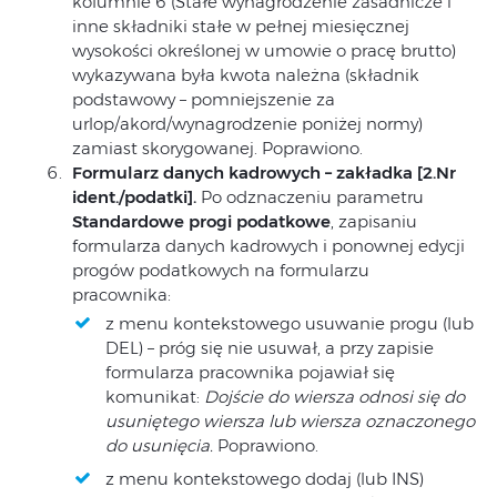
kolumnie 6 (Stałe wynagrodzenie zasadnicze i
inne składniki stałe w pełnej miesięcznej
wysokości określonej w umowie o pracę brutto)
wykazywana była kwota należna (składnik
podstawowy – pomniejszenie za
urlop/akord/wynagrodzenie poniżej normy)
zamiast skorygowanej. Poprawiono.
Formularz danych kadrowych – zakładka [2.Nr
ident./podatki].
Po odznaczeniu parametru
Standardowe progi podatkowe
, zapisaniu
formularza danych kadrowych i ponownej edycji
progów podatkowych na formularzu
pracownika:
z menu kontekstowego usuwanie progu (lub
DEL) – próg się nie usuwał, a przy zapisie
formularza pracownika pojawiał się
komunikat:
Dojście do wiersza odnosi się do
usuniętego wiersza lub wiersza oznaczonego
do usunięcia.
Poprawiono.
z menu kontekstowego dodaj (lub INS)