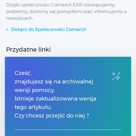
Dzięki społeczności Comarch ERP rozwiązujemy
problemy, dzielimy się pomysłami oraz informujemy o
nowościach.
Dołącz do Społeczności Comarch
Przydatne linki
Strony dla Klientów
Strony dla Partnerów
Cześć,
Pomoc Comarch Betterfly
znajdujesz się na archiwalnej
Pomoc Comarch e-Sklep
wersji pomocy.
Pomoc Comarch HRM
Pomoc Optima w chmurze
Istnieje zaktualizowana wersja
tego artykułu.
Kontakt
Czy chcesz przejść do niej ?
Numery telefonów
Znajdź Partnera Comarch