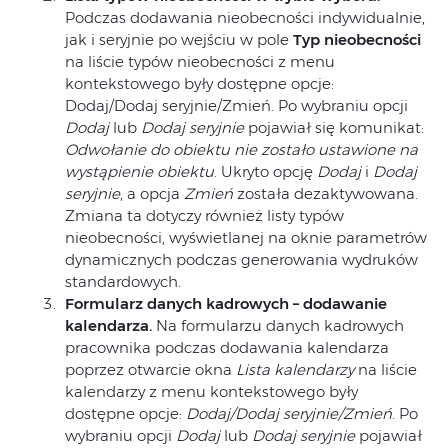
Podczas dodawania nieobecności indywidualnie,
jak i seryjnie po wejściu w pole
Typ nieobecności
na liście typów nieobecności z menu
kontekstowego były dostępne opcje:
Dodaj/Dodaj seryjnie/Zmień. Po wybraniu opcji
Dodaj
lub
Dodaj seryjnie
pojawiał się komunikat:
Odwołanie do obiektu nie zostało ustawione na
wystąpienie obiektu
. Ukryto opcję
Dodaj
i
Dodaj
seryjnie
, a opcja
Zmień
została dezaktywowana.
Zmiana ta dotyczy również listy typów
nieobecności, wyświetlanej na oknie parametrów
dynamicznych podczas generowania wydruków
standardowych.
Formularz danych kadrowych – dodawanie
kalendarza.
Na formularzu danych kadrowych
pracownika podczas dodawania kalendarza
poprzez otwarcie okna
Lista kalendarzy
na liście
kalendarzy z menu kontekstowego były
dostępne opcje:
Dodaj/Dodaj seryjnie/Zmień
. Po
wybraniu opcji
Dodaj
lub
Dodaj seryjnie
pojawiał