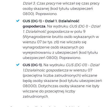
Dział 3. Czas pracy
nie wliczał się czas pracy
osoby skazanej (kod tytułu ubezpieczeń
0800). Poprawiono.
GUS (DG-1) – Dział 1. Działalność
gospodarcza.
Na wydruku
GUS (DG-1) – Dział
1. Działalność gospodarcza
w polu 9
(Wynagrodzenie brutto osób wykazanych w
wierszu 07 (w tys. zł)) nie wliczało się
wynagrodzenie osób skazanych po
wyrejestrowaniu z ubezpieczeń (kod tytułu
ubezpieczeń 0800). Poprawiono.
GUS (DG-1).
Na wydruku
GUS (DG-01) – Dział
1.Działalnośc gospodarcza
w wierszu 07
(przeciętna liczba zatrudnionych) wliczane
będą osoby skazane (kod tytułu ubezpieczeń
08000). Dotychczas osoby skazane nie były
wliczane do przeciętnej liczby
zatrudnionych.