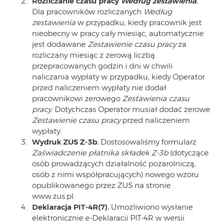
Rozliczanie czasu pracy
Według zestawienia
.
Dla pracowników rozliczanych
Według
zestawienia
w przypadku, kiedy pracownik jest
nieobecny w pracy cały miesiąc, automatycznie
jest dodawane
Zestawienie czasu pracy
za
rozliczany miesiąc z zerową liczbą
przepracowanych godzin i dni w chwili
naliczania wypłaty w przypadku, kiedy Operator
przed naliczeniem wypłaty nie dodał
pracownikowi zerowego
Zestawienia czasu
pracy
. Dotychczas Operator musiał dodać zerowe
Zestawienie czasu pracy
przed naliczeniem
wypłaty.
Wydruk ZUS Z-3b.
Dostosowaliśmy formularz
Zaświadczenie płatnika składek Z-3b
(dotyczące
osób prowadzących działalność pozarolniczą,
osób z nimi współpracujących) nowego wzoru
opublikowanego przez ZUS na stronie
www.zus.pl.
Deklaracja PIT-4R(7).
Umożliwiono wysłanie
elektronicznie e-Deklaracji PIT-4R w wersji