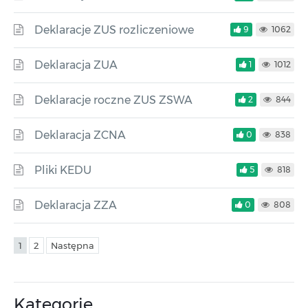
Deklaracje ZUS rozliczeniowe
9
1062
Deklaracja ZUA
1
1012
Deklaracje roczne ZUS ZSWA
2
844
Deklaracja ZCNA
0
838
Pliki KEDU
5
818
Deklaracja ZZA
0
808
1
2
Następna
Kategorie