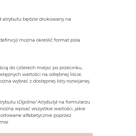
od atrybutu będzie drukowany na
efinicji) można określić format pola
cią do czterech miejsc po przecinku,
tępnych wartości na odrębnej liście,
żna wybrać z dostępnej listy rozwijanej,
rybutu (
Ogólne/ Atrybuty
) na formularzu
można wpisać wszystkie wartości, jakie
osortowane alfabetycznie poprzez
znie
.