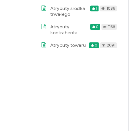
Atrybuty środka
1
1086
trwałego
Atrybuty
0
1168
kontrahenta
Atrybuty towaru
0
2091