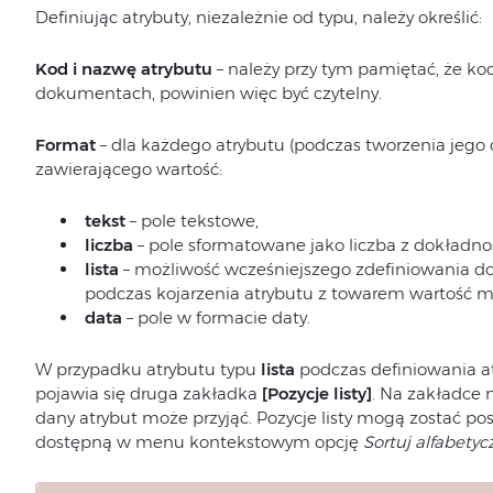
Definiując atrybuty, niezależnie od typu, należy określić:
Kod i nazwę atrybutu
– należy przy tym pamiętać, że k
dokumentach, powinien więc być czytelny.
Format
– dla każdego atrybutu (podczas tworzenia jego d
zawierającego wartość:
tekst
– pole tekstowe,
liczba
– pole sformatowane jako liczba z dokładnoś
lista
– możliwość wcześniejszego zdefiniowania dos
podczas kojarzenia atrybutu z towarem wartość mo
data
– pole w formacie daty.
W przypadku atrybutu typu
lista
podczas definiowania at
pojawia się druga zakładka
[Pozycje listy]
. Na zakładce 
dany atrybut może przyjąć. Pozycje listy mogą zostać p
dostępną w menu kontekstowym opcję
Sortuj alfabetyc