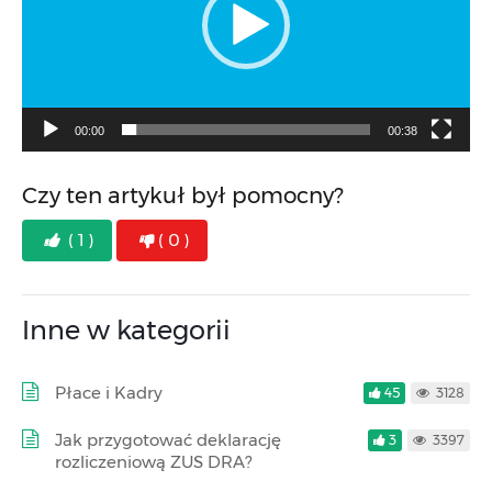
00:00
00:38
Czy ten artykuł był pomocny?
( 1 )
( 0 )
Inne w kategorii
Płace i Kadry
45
3128
Jak przygotować deklarację
3
3397
rozliczeniową ZUS DRA?