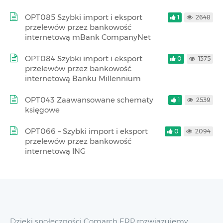
OPT085 Szybki import i eksport
1
2648
przelewów przez bankowość
internetową mBank CompanyNet
OPT084 Szybki import i eksport
0
1375
przelewów przez bankowość
internetową Banku Millennium
OPT043 Zaawansowane schematy
1
2539
księgowe
OPT066 – Szybki import i eksport
0
2094
przelewów przez bankowość
internetową ING
Dzięki społeczności Comarch ERP rozwiązujemy