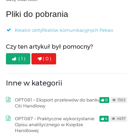
Pliki do pobrania
Kreator certyfikatów komunikacyjnych Pekao
Czy ten artykuł był pomocny?
( 1 )
( 0 )
Inne w kategorii
OPT081 – Eksport przelewów do banku
0
1502
Citi Handlowy
OPT087 – Praktyczne wykorzystanie
4
4937
Opisu analitycznego w Księdze
Handlowej