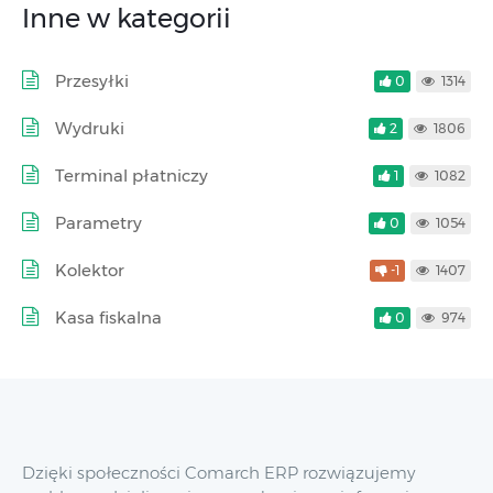
Inne w kategorii
Przesyłki
0
1314
Wydruki
2
1806
Terminal płatniczy
1
1082
Parametry
0
1054
Kolektor
-1
1407
Kasa fiskalna
0
974
Dzięki społeczności Comarch ERP rozwiązujemy