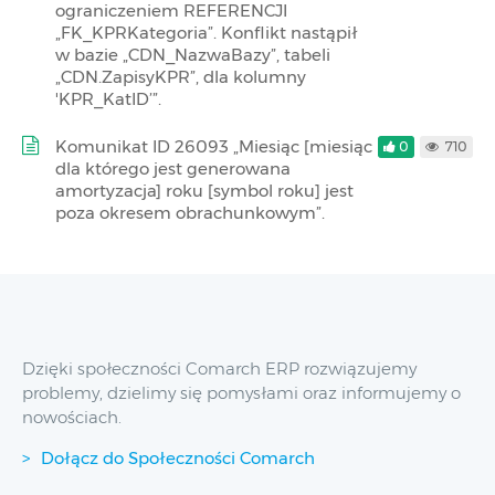
ograniczeniem REFERENCJI
„FK_KPRKategoria”. Konflikt nastąpił
w bazie „CDN_NazwaBazy”, tabeli
„CDN.ZapisyKPR”, dla kolumny
'KPR_KatID’”.
Komunikat ID 26093 „Miesiąc [miesiąc
0
710
dla którego jest generowana
amortyzacja] roku [symbol roku] jest
poza okresem obrachunkowym”.
Dzięki społeczności Comarch ERP rozwiązujemy
problemy, dzielimy się pomysłami oraz informujemy o
nowościach.
Dołącz do Społeczności Comarch