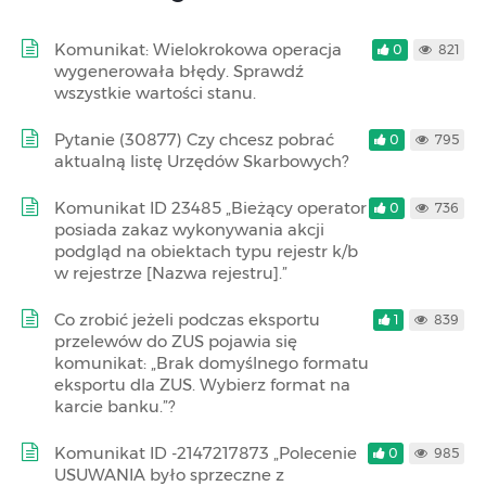
Komunikat: Wielokrokowa operacja
0
821
wygenerowała błędy. Sprawdź
wszystkie wartości stanu.
Pytanie (30877) Czy chcesz pobrać
0
795
aktualną listę Urzędów Skarbowych?
Komunikat ID 23485 „Bieżący operator
0
736
posiada zakaz wykonywania akcji
podgląd na obiektach typu rejestr k/b
w rejestrze [Nazwa rejestru].”
Co zrobić jeżeli podczas eksportu
1
839
przelewów do ZUS pojawia się
komunikat: „Brak domyślnego formatu
eksportu dla ZUS. Wybierz format na
karcie banku.”?
Komunikat ID -2147217873 „Polecenie
0
985
USUWANIA było sprzeczne z