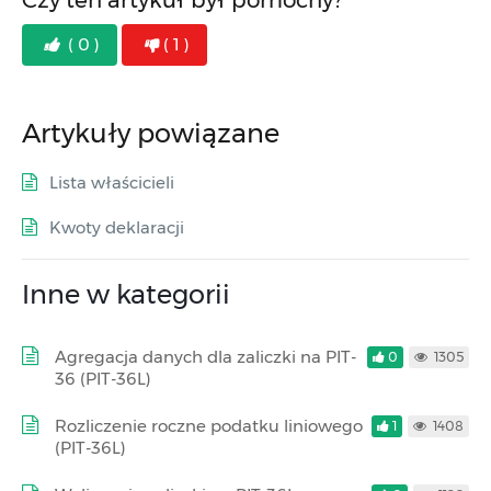
Czy ten artykuł był pomocny?
( 0 )
( 1 )
Artykuły powiązane
Lista właścicieli
Kwoty deklaracji
Inne w kategorii
Agregacja danych dla zaliczki na PIT-
0
1305
36 (PIT-36L)
Rozliczenie roczne podatku liniowego
1
1408
(PIT-36L)