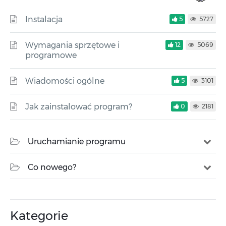
Instalacja
5
5727
Wymagania sprzętowe i
12
5069
programowe
Wiadomości ogólne
5
3101
Jak zainstalować program?
0
2181
Uruchamianie programu
Co nowego?
Kategorie