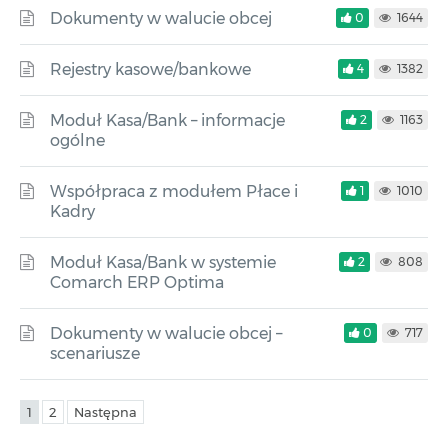
Dokumenty w walucie obcej
0
1644
Rejestry kasowe/bankowe
4
1382
Moduł Kasa/Bank – informacje
2
1163
ogólne
Współpraca z modułem Płace i
1
1010
Kadry
Moduł Kasa/Bank w systemie
2
808
Comarch ERP Optima
Dokumenty w walucie obcej –
0
717
scenariusze
1
2
Następna