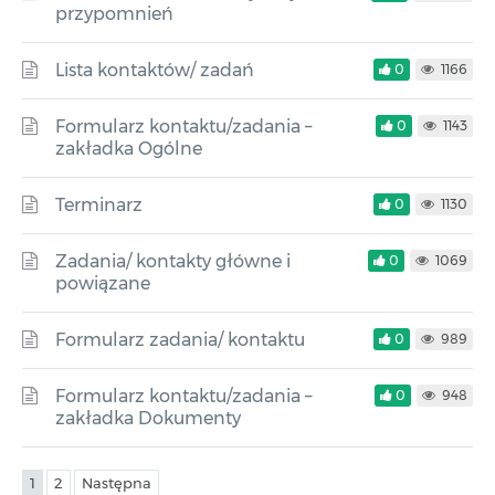
przypomnień
Lista kontaktów/ zadań
0
1166
Formularz kontaktu/zadania –
0
1143
zakładka Ogólne
Terminarz
0
1130
Zadania/ kontakty główne i
0
1069
powiązane
Formularz zadania/ kontaktu
0
989
Formularz kontaktu/zadania –
0
948
zakładka Dokumenty
1
2
Następna