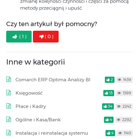
zmianę kolejności czynności i części za pomocą
metody przeciągnij i upuść.
Czy ten artykuł był pomocny?
( 1 )
( 0 )
Inne w kategorii
Comarch ERP Optima Analizy BI
2
1439
Księgowość
13
1599
Płace i Kadry
34
2242
Ogólne i Kasa/Bank
4
2292
Instalacja i reinstalacja systemu
4
1140