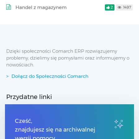
Handel z magazynem
2
1497
Dzięki społeczności Comarch ERP rozwiązujemy
problemy, dzielimy się pomysłami oraz informujemy o
nowościach.
Dołącz do Społeczności Comarch
Przydatne linki
Spis treści
Strony dla Klientów
Cześć,
Strony dla Partnerów
znajdujesz się na archiwalnej
Pomoc Comarch ERP XT
wersji pomocy.
Pomoc Comarch e-Sklep