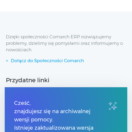
Dzięki społeczności Comarch ERP rozwiązujemy
problemy, dzielimy się pomysłami oraz informujemy o
nowościach.
Dołącz do Społeczności Comarch
Przydatne linki
Spis treści
Strony dla Klientów
Cześć,
Strony dla Partnerów
znajdujesz się na archiwalnej
Pomoc Comarch ERP XT
wersji pomocy.
Pomoc Comarch e-Sklep
Pomoc Comarch HRM
Istnieje zaktualizowana wersja