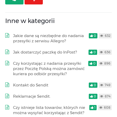
Inne w kategorii
Jakie dane są niezbędne do nadania
0
632
przesyłki z serwisu Allegro?
Jak dostarczyć paczkę do InPost?
0
636
Czy korzystając z nadania przesyłki
0
896
przez Pocztę Polską można zamówić
kuriera po odbiór przesyłki?
Kontakt do Sendit
0
749
Reklamacje Sendit.
0
674
Czy istnieje lista towarów, których nie
1
608
można wysyłać korzystając z Sendit?