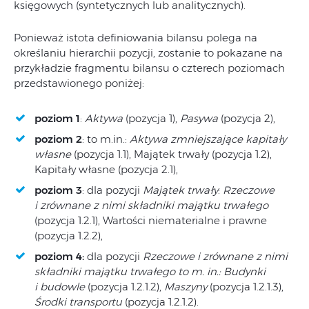
księgowych (syntetycznych lub analitycznych).
Ponieważ istota definiowania bilansu polega na
określaniu hierarchii pozycji, zostanie to pokazane na
przykładzie fragmentu bilansu o czterech poziomach
przedstawionego poniżej:
poziom 1
:
Aktywa
(pozycja 1),
Pasywa
(pozycja 2),
poziom 2
: to m.in.:
Aktywa zmniejszające kapitały
własne
(pozycja 1.1), Majątek trwały (pozycja 1.2),
Kapitały własne (pozycja 2.1),
poziom 3
: dla pozycji
Majątek trwały
:
Rzeczowe
i zrównane z nimi składniki majątku trwałego
(pozycja 1.2.1), Wartości niematerialne i prawne
(pozycja 1.2.2),
poziom 4:
dla pozycji
Rzeczowe i zrównane z nimi
składniki majątku trwałego to m. in.: Budynki
i budowle
(pozycja 1.2.1.2),
Maszyny
(pozycja 1.2.1.3),
Środki transportu
(pozycja 1.2.1.2).