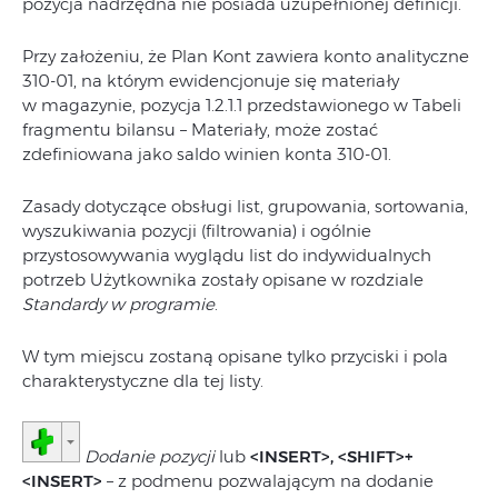
pozycja nadrzędna nie posiada uzupełnionej definicji.
Przy założeniu, że Plan Kont zawiera konto analityczne
310-01, na którym ewidencjonuje się materiały
w magazynie, pozycja 1.2.1.1 przedstawionego w Tabeli
fragmentu bilansu – Materiały, może zostać
zdefiniowana jako saldo winien konta 310-01.
Zasady dotyczące obsługi list, grupowania, sortowania,
wyszukiwania pozycji (filtrowania) i ogólnie
przystosowywania wyglądu list do indywidualnych
potrzeb Użytkownika zostały opisane w rozdziale
Standardy w programie
.
W tym miejscu zostaną opisane tylko przyciski i pola
charakterystyczne dla tej listy.
Dodanie pozycji
lub
<INSERT>, <SHIFT>+
<INSERT>
– z podmenu pozwalającym na dodanie