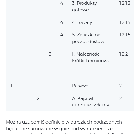
4
3. Produkty
1.2.1.3
gotowe
4
4. Towary
1.2.1.4
4
5. Zaliczki na
1.2.1.5
poczet dostaw
3
II. Należności
1.2.2
krótkoterminowe
1
Pasywa
2
2
A. Kapitał
2.1
(fundusz) własny
Można uzupełnić definicję w gałęziach podrzędnych i
będą one sumowane w górę pod warunkiem, że