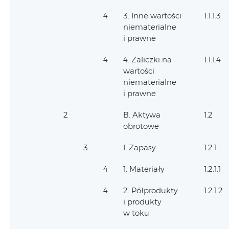
4
3. Inne wartości
1.1.1.3
niematerialne
i prawne
4
4. Zaliczki na
1.1.1.4
wartości
niematerialne
i prawne
2
B. Aktywa
1.2
obrotowe
3
I. Zapasy
1.2.1
4
1. Materiały
1.2.1.1
4
2. Półprodukty
1.2.1.2
i produkty
w toku