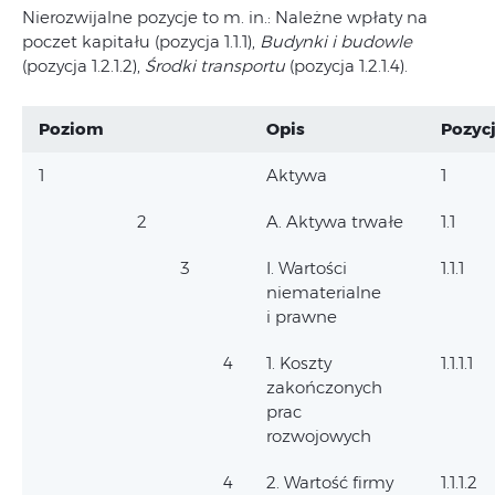
Nierozwijalne pozycje to m. in.: Należne wpłaty na
poczet kapitału (pozycja 1.1.1),
Budynki i budowle
(pozycja 1.2.1.2),
Środki transportu
(pozycja 1.2.1.4).
Poziom
Opis
Pozyc
1
Aktywa
1
2
A. Aktywa trwałe
1.1
3
I. Wartości
1.1.1
niematerialne
i prawne
4
1. Koszty
1.1.1.1
zakończonych
prac
rozwojowych
4
2. Wartość firmy
1.1.1.2