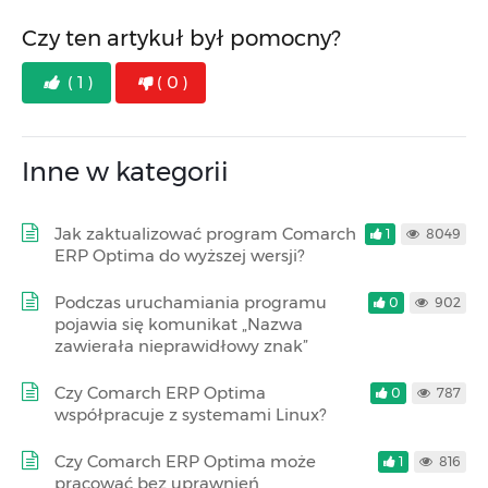
Czy ten artykuł był pomocny?
( 1 )
( 0 )
Inne w kategorii
Jak zaktualizować program Comarch
1
8049
ERP Optima do wyższej wersji?
Podczas uruchamiania programu
0
902
pojawia się komunikat „Nazwa
zawierała nieprawidłowy znak”
Czy Comarch ERP Optima
0
787
współpracuje z systemami Linux?
Czy Comarch ERP Optima może
1
816
pracować bez uprawnień