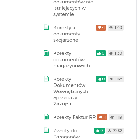
dokumentów nie
istniejących w
systemie
Korekty a
-1
1140
dokumenty
skojarzone
Korekty
0
1130
dokumentów
magazynowych
Korekty
0
1165
Dokumentów
Wewnętrznych
Sprzedaży i
Zakupu
Korekty Faktur RR
-1
1119
Zwroty do
0
2282
Paragonów