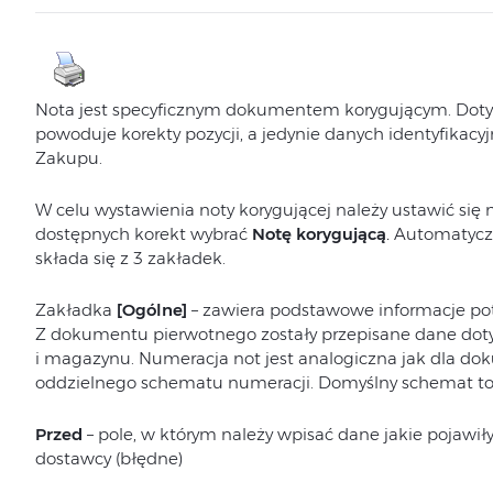
Nota jest specyficznym dokumentem korygującym. Doty
powoduje korekty pozycji, a jedynie danych identyfikacyj
Zakupu.
W celu wystawienia noty korygującej należy ustawić się
dostępnych korekt wybrać
Notę korygującą
.
Automatyczni
składa się z 3 zakładek.
Zakładka
[Ogólne]
– zawiera podstawowe informacje pot
Z dokumentu pierwotnego zostały przepisane dane doty
i magazynu. Numeracja not jest analogiczna jak dla d
oddzielnego schematu numeracji. Domyślny schemat t
Przed
– pole, w którym należy wpisać dane jakie pojawił
dostawcy (błędne)