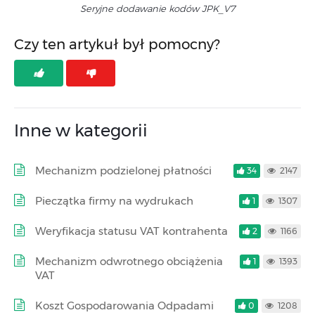
Seryjne dodawanie kodów JPK_V7
Czy ten artykuł był pomocny?
Inne w kategorii
Mechanizm podzielonej płatności
34
2147
Pieczątka firmy na wydrukach
1
1307
Weryfikacja statusu VAT kontrahenta
2
1166
Mechanizm odwrotnego obciążenia
1
1393
VAT
Koszt Gospodarowania Odpadami
0
1208