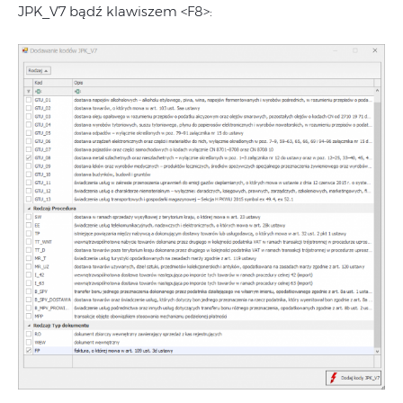
JPK_V7 bądź klawiszem <F8>: