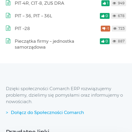
PIT-4R, CIT-8, ZUS DRA
1
949
PIT – 36, PIT – 36L
0
678
PIT –28
-1
723
Pieczątka firmy – jednostka
0
887
samorządowa
Dzięki społeczności Comarch ERP rozwiązujemy
problemy, dzielimy się pomysłami oraz informujemy o
nowościach.
Dołącz do Społeczności Comarch
Przydatne linki