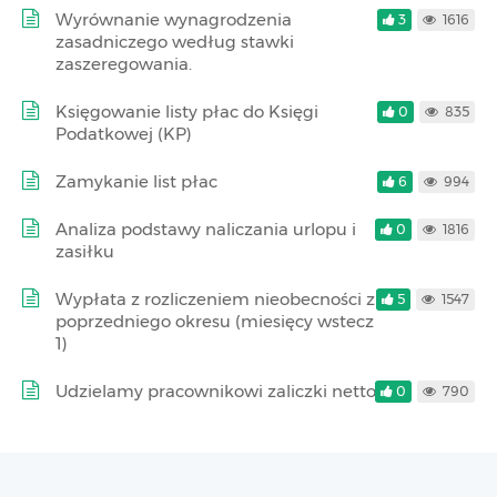
Wyrównanie wynagrodzenia
3
1616
zasadniczego według stawki
zaszeregowania.
Księgowanie listy płac do Księgi
0
835
Podatkowej (KP)
Zamykanie list płac
6
994
Analiza podstawy naliczania urlopu i
0
1816
zasiłku
Wypłata z rozliczeniem nieobecności z
5
1547
poprzedniego okresu (miesięcy wstecz
1)
Udzielamy pracownikowi zaliczki netto
0
790