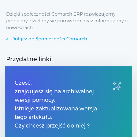
Dzięki społeczności Comarch ERP rozwiązujemy
problemy, dzielimy się pomysłami oraz informujemy o
nowościach.
Dołącz do Społeczności Comarch
Przydatne linki
Spis treści
Strony dla Klientów
Cześć,
Strony dla Partnerów
znajdujesz się na archiwalnej
Pomoc Comarch ERP XT
wersji pomocy.
Pomoc Comarch e-Sklep
Pomoc Comarch HRM
Istnieje zaktualizowana wersja
tego artykułu.
Kontakt
Czy chcesz przejść do niej ?
Numery telefonów