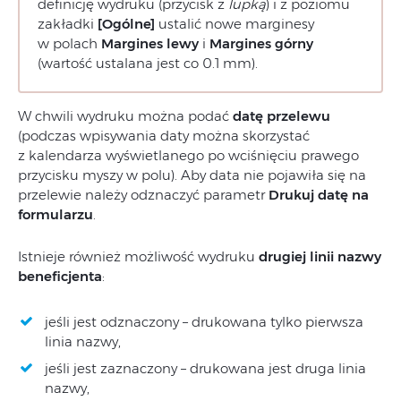
definicję wydruku (przycisk z
lupką
) i z poziomu
zakładki
[Ogólne]
ustalić nowe marginesy
w polach
Margines lewy
i
Margines górny
(wartość ustalana jest co 0.1 mm).
W chwili wydruku można podać
datę przelewu
(podczas wpisywania daty można skorzystać
z kalendarza wyświetlanego po wciśnięciu prawego
przycisku myszy w polu). Aby data nie pojawiła się na
przelewie należy odznaczyć parametr
Drukuj datę na
formularzu
.
Istnieje również możliwość wydruku
drugiej linii nazwy
beneficjenta
:
jeśli jest odznaczony – drukowana tylko pierwsza
linia nazwy,
jeśli jest zaznaczony – drukowana jest druga linia
nazwy,