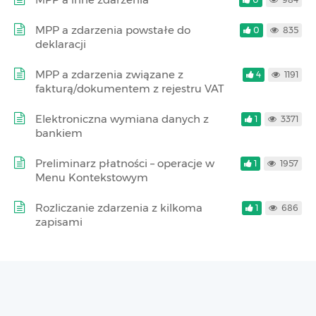
MPP a zdarzenia powstałe do
0
835
deklaracji
MPP a zdarzenia związane z
4
1191
fakturą/dokumentem z rejestru VAT
Elektroniczna wymiana danych z
1
3371
bankiem
Preliminarz płatności – operacje w
1
1957
Menu Kontekstowym
Rozliczanie zdarzenia z kilkoma
1
686
zapisami