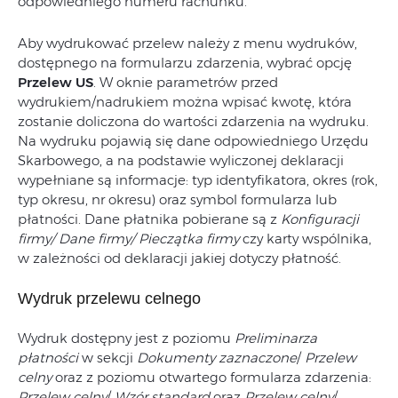
odpowiedniego numeru rachunku.
Aby wydrukować przelew należy z menu wydruków,
dostępnego na formularzu zdarzenia, wybrać opcję
Przelew US
. W oknie parametrów przed
wydrukiem/nadrukiem można wpisać kwotę, która
zostanie doliczona do wartości zdarzenia na wydruku.
Na wydruku pojawią się dane odpowiedniego Urzędu
Skarbowego, a na podstawie wyliczonej deklaracji
wypełniane są informacje: typ identyfikatora, okres (rok,
typ okresu, nr okresu) oraz symbol formularza lub
płatności. Dane płatnika pobierane są z
Konfiguracji
firmy/ Dane firmy/ Pieczątka firmy
czy karty wspólnika,
w zależności od deklaracji jakiej dotyczy płatność.
Wydruk przelewu celnego
Wydruk dostępny jest z poziomu
Preliminarza
płatności
w sekcji
Dokumenty zaznaczone
/
Przelew
celny
oraz z poziomu otwartego formularza zdarzenia:
Przelew celny
/
Wzór standard
oraz
Przelew celny
/