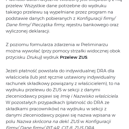
przelew. Wszystkie dane potrzebne do wydruku
takiego przelewu są wypełniane przez program na
podstawie danych pobieranych z
Konfiguracji firmy/
Dane firmy/ Pieczątka firmy
, rejestru bankowego oraz
wyliczonej deklaracji.
Z poziomu formularza zdarzenia w Preliminarzu
można wywołać (przy pomocy strzałki widocznej obok
przycisku
Drukuj
) wydruk
Przelew ZUS
.
Jeżeli płatność powstała do indywidualnej DRA dla
właściciela (lub jest ręcznie ustawiony indywidualny
rachunek składkowy powiązany z właścicielem), to na
wydruku przelewu do ZUS w sekcji z danymi
zleceniodawcy pojawi się
Imię i Nazwisko właściciela
.
W pozostałych przypadkach (płatność do DRA ze
składkami pracowników) na wydruku w sekcji z
danymi zleceniodawcy pojawi się nazwa wpisana w
polu
Nazwa skrócona na dekl. ZUS
w
Konfiguracji
Firmy/ Dane firmy/ PIT-4R, CIT-8, ZUS DRA
.