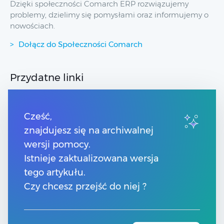
Dzięki społeczności Comarch ERP rozwiązujemy
problemy, dzielimy się pomysłami oraz informujemy o
nowościach.
Dołącz do Społeczności Comarch
Przydatne linki
Spis treści
Strony dla Klientów
Cześć,
Strony dla Partnerów
znajdujesz się na archiwalnej
Pomoc Comarch ERP XT
wersji pomocy.
Pomoc Comarch e-Sklep
Pomoc Comarch HRM
Istnieje zaktualizowana wersja
tego artykułu.
Kontakt
Czy chcesz przejść do niej ?
Numery telefonów
Znajdź Partnera Comarch