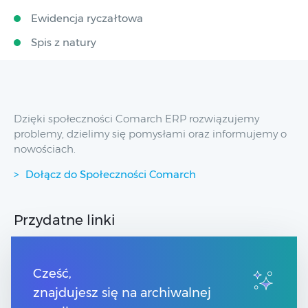
Ewidencja ryczałtowa
Spis z natury
Dzięki społeczności Comarch ERP rozwiązujemy
problemy, dzielimy się pomysłami oraz informujemy o
nowościach.
Dołącz do Społeczności Comarch
Przydatne linki
Spis treści
Strony dla Klientów
Cześć,
Strony dla Partnerów
znajdujesz się na archiwalnej
Pomoc Comarch ERP XT