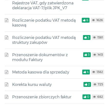
Rejestrze VAT, gdy zatwierdzona
deklaracja VAT-7/plik JPK_V7
Rozliczenie podatku VAT metodą
6
1626
kasową
Rozliczenie podatku VAT metodą
3
1581
struktury zakupów
Przenoszenie dokumentów z
3
1413
modułu Faktury
Metoda kasowa dla sprzedaży
4
1382
Korekta kursu waluty
2
725
Przenoszenie zbiorczych faktur
0
682