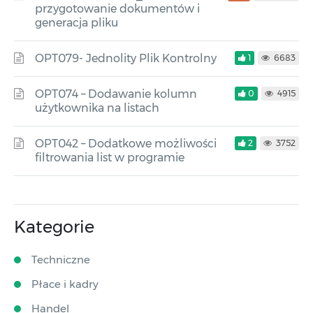
przygotowanie dokumentów i
generacja pliku
OPT079- Jednolity Plik Kontrolny
1
6683
OPT074 – Dodawanie kolumn
0
4915
użytkownika na listach
OPT042 – Dodatkowe możliwości
2
3752
filtrowania list w programie
Kategorie
Techniczne
Płace i kadry
Handel