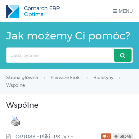
MENU
Jak możemy Ci pomóc?
Search
For
Strona główna
Pierwsze kroki
Biuletyny
Wspólne
Wspólne
OPT088 – Pliki JPK_V7 –
-1
39346