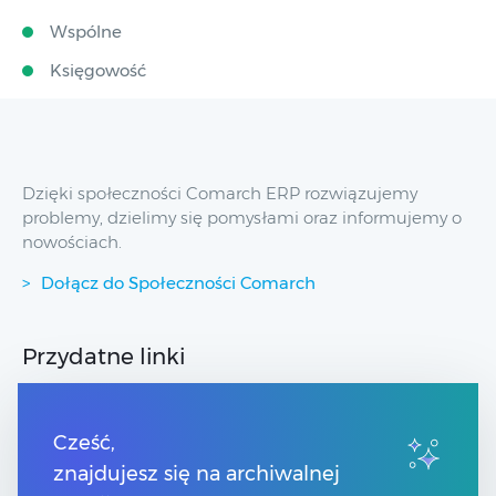
Wspólne
Księgowość
Dzięki społeczności Comarch ERP rozwiązujemy
problemy, dzielimy się pomysłami oraz informujemy o
nowościach.
Dołącz do Społeczności Comarch
Przydatne linki
Spis treści
Strony dla Klientów
Cześć,
Strony dla Partnerów
znajdujesz się na archiwalnej
Pomoc Comarch ERP XT