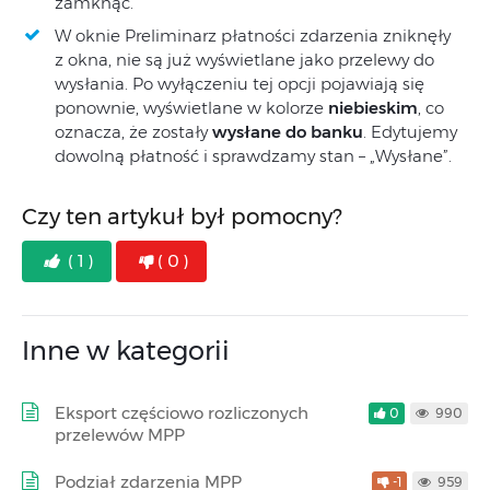
zamknąć.
W oknie Preliminarz płatności zdarzenia zniknęły
z okna, nie są już wyświetlane jako przelewy do
wysłania. Po wyłączeniu tej opcji pojawiają się
ponownie, wyświetlane w kolorze
niebieskim
, co
oznacza, że zostały
wysłane do banku
. Edytujemy
dowolną płatność i sprawdzamy stan – „Wysłane”.
Czy ten artykuł był pomocny?
( 1 )
( 0 )
Inne w kategorii
Eksport częściowo rozliczonych
0
990
przelewów MPP
Podział zdarzenia MPP
-1
959