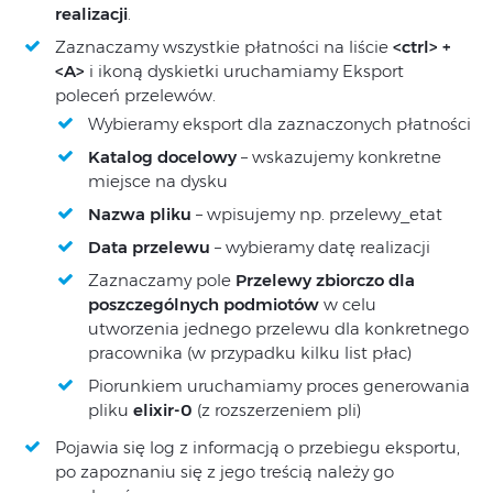
realizacji
.
Zaznaczamy wszystkie płatności na liście
<ctrl> +
<A>
i ikoną dyskietki uruchamiamy Eksport
poleceń przelewów.
Wybieramy eksport dla zaznaczonych płatności
Katalog docelowy
– wskazujemy konkretne
miejsce na dysku
Nazwa pliku
– wpisujemy np. przelewy_etat
Data przelewu
– wybieramy datę realizacji
Zaznaczamy pole
Przelewy zbiorczo dla
poszczególnych podmiotów
w celu
utworzenia jednego przelewu dla konkretnego
pracownika (w przypadku kilku list płac)
Piorunkiem uruchamiamy proces generowania
pliku
elixir-0
(z rozszerzeniem pli)
Pojawia się log z informacją o przebiegu eksportu,
po zapoznaniu się z jego treścią należy go