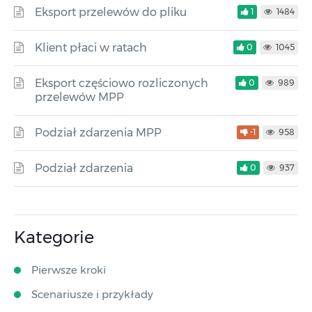
Eksport przelewów do pliku
1
1484
Klient płaci w ratach
0
1045
Eksport częściowo rozliczonych
0
989
przelewów MPP
Podział zdarzenia MPP
-1
958
Podział zdarzenia
0
937
Kategorie
Pierwsze kroki
Scenariusze i przykłady