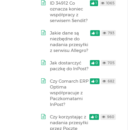
ID 34912 Co
1
1065
oznacza koniec
współpracy z
serwisem Sendit?
Jakie dane są
0
793
niezbędne do
nadania przesyłki
z serwisu Allegro?
Jak dostarczyć
0
705
paczkę do InPost?
Czy Comarch ERP
0
682
Optima
współpracuje z
Paczkomatami
InPost?
Czy korzystając z
0
960
nadania przesyłki
przez Pocztę