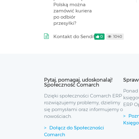
Polską można
zamówić kuriera
po odbiór
przesyłki?
Kontakt do Sendit
0
1040
Pytaj, pomagaj, udoskonalaj!
Spraw
Społeczność Comarch
Ponad 
Dzięki społeczności Comarch ERP
księgo
rozwiązujemy problemy, dzielimy
ERP O
się pomysłami oraz informujemy o
Pozn
nowościach.
Księg
Dołącz do Społeczności
Comarch