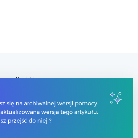
Kontakt
Znajdź Partnera Comarch
y
sz się na archiwalnej wersji pomocy.
 zaktualizowana wersja tego artykułu.
sz przejść do niej ?