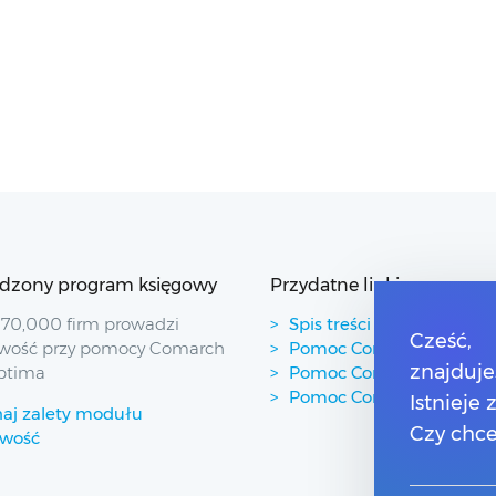
dzony program księgowy
Przydatne linki
70,000 firm prowadzi
Spis treści
Cześć,
wość przy pomocy Comarch
Pomoc Comarch Betterfl
znajduje
ptima
Pomoc Comarch e-Sklep
Pomoc Comarch HRM
Istnieje
aj zalety modułu
Czy chce
owość