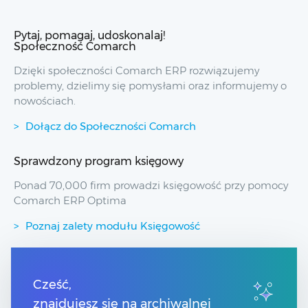
Pytaj, pomagaj, udoskonalaj!
Społeczność Comarch
Dzięki społeczności Comarch ERP rozwiązujemy
problemy, dzielimy się pomysłami oraz informujemy o
nowościach.
Dołącz do Społeczności Comarch
Sprawdzony program księgowy
Ponad 70,000 firm prowadzi księgowość przy pomocy
Comarch ERP Optima
Poznaj zalety modułu Księgowość
Przydatne linki
Cześć,
znajdujesz się na archiwalnej
Spis treści