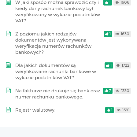
W jaki sposób można sprawdzić czy i
1
1606
kiedy dany rachunek bankowy był
weryfikowany w wykazie podatników
VAT?
Z poziomu jakich rodzajów
1
1630
dokumentów jest wykonywana
weryfikacja numerów rachunków
bankowych?
Dla jakich dokumentów są
1
1722
weryfikowane rachunki bankowe w
wykazie podatników VAT?
Na fakturze nie drukuje się bank oraz
7
1330
numer rachunku bankowego.
Rejestr walutowy.
1
1581