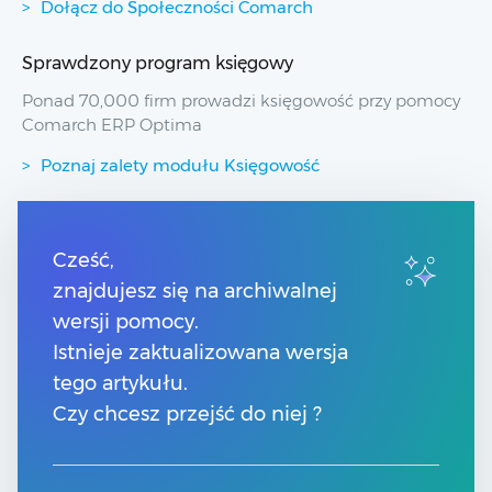
Dołącz do Społeczności Comarch
Sprawdzony program księgowy
Ponad 70,000 firm prowadzi księgowość przy pomocy
Comarch ERP Optima
Poznaj zalety modułu Księgowość
Przydatne linki
Cześć,
znajdujesz się na archiwalnej
Spis treści
Pomoc Comarch Betterfly
wersji pomocy.
Pomoc Comarch e-Sklep
Istnieje zaktualizowana wersja
Pomoc Comarch HRM
tego artykułu.
Czy chcesz przejść do niej ?
Kontakt
Znajdź Partnera Comarch