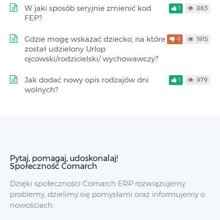
W jaki sposób seryjnie zmienić kod
1
863
FEP?
Gdzie mogę wskazać dziecko, na które
-1
1915
został udzielony Urlop
ojcowski/rodzicielski/ wychowawczy?
Jak dodać nowy opis rodzajów dni
1
979
wolnych?
Pytaj, pomagaj, udoskonalaj!
Społeczność Comarch
Dzięki społeczności Comarch ERP rozwiązujemy
problemy, dzielimy się pomysłami oraz informujemy o
nowościach.