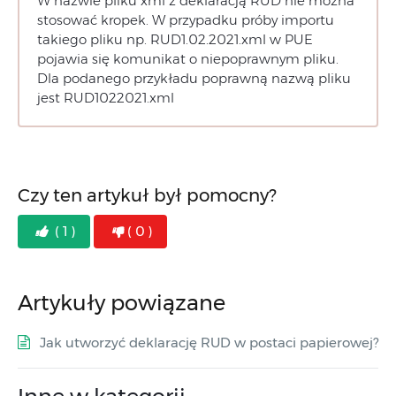
W nazwie pliku xml z deklaracją RUD nie można
stosować kropek. W przypadku próby importu
takiego pliku np. RUD1.02.2021.xml w PUE
pojawia się komunikat o niepoprawnym pliku.
Dla podanego przykładu poprawną nazwą pliku
jest RUD1022021.xml
Czy ten artykuł był pomocny?
( 1 )
( 0 )
Artykuły powiązane
Jak utworzyć deklarację RUD w postaci papierowej?