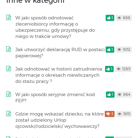
Inne w kategorii
W jaki sposób odnotować
1
688
zleceniobiorcy informację o
ubezpieczeniu, gdy przystępuje do
niego w trakcie umowy?
Jak utworzyć deklarację RUD w postaci
1
1012
papierowej?
Jak odnotować w historii zatrudnienia
1
1285
informacje o okresach niewliczanych
do stażu pracy ?
W jaki sposób seryjnie zmienić kod
1
864
FEP?
Gdzie mogę wskazać dziecko, na które
-1
1915
został udzielony Urlop
ojcowski/rodzicielski/ wychowawczy?