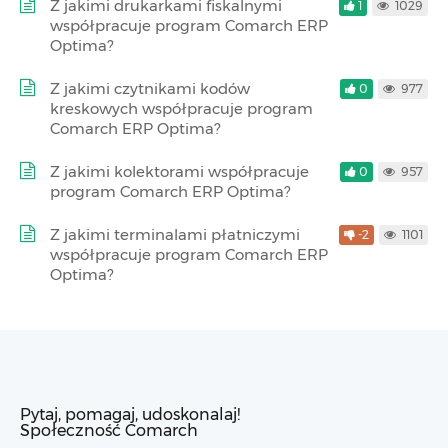
Z jakimi drukarkami fiskalnymi
1
1029
współpracuje program Comarch ERP
Optima?
Z jakimi czytnikami kodów
0
977
kreskowych współpracuje program
Comarch ERP Optima?
Z jakimi kolektorami współpracuje
0
957
program Comarch ERP Optima?
Z jakimi terminalami płatniczymi
-2
1101
współpracuje program Comarch ERP
Optima?
Pytaj, pomagaj, udoskonalaj!
Społeczność Comarch