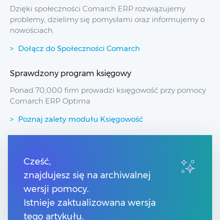
Dzięki społeczności Comarch ERP rozwiązujemy
problemy, dzielimy się pomysłami oraz informujemy o
nowościach.
Dołącz do Społeczności Comarch
Sprawdzony program księgowy
Ponad 70,000 firm prowadzi księgowość przy pomocy
Comarch ERP Optima
Poznaj zalety modułu Księgowość
Przydatne linki
Cześć,
znajdujesz się na archiwalnej
Spis treści
Pomoc Comarch Betterfly
wersji pomocy.
Pomoc Comarch e-Sklep
Istnieje zaktualizowana wersja
Pomoc Comarch HRM
tego artykułu.