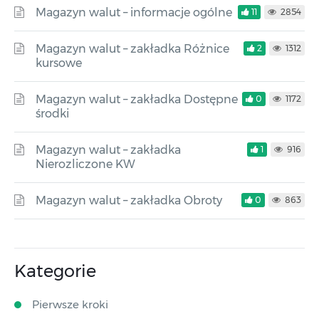
Magazyn walut – informacje ogólne
11
2854
Magazyn walut – zakładka Różnice
2
1312
kursowe
Magazyn walut – zakładka Dostępne
0
1172
środki
Magazyn walut – zakładka
1
916
Nierozliczone KW
Magazyn walut – zakładka Obroty
0
863
Kategorie
Pierwsze kroki