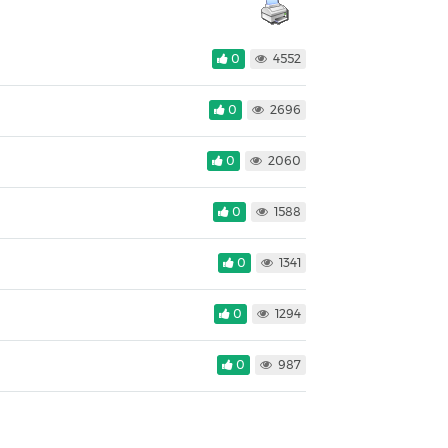
0
4552
0
2696
0
2060
0
1588
0
1341
0
1294
0
987