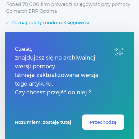
Ponad 70,000 firm prowadzi księgowość przy pomocy
Comarch ERP Optima
Poznaj zalety modułu Księgowość
Przydatne linki
Cześć,
znajdujesz się na archiwalnej
Spis treści
Pomoc Comarch Betterfly
wersji pomocy.
Pomoc Comarch e-Sklep
Istnieje zaktualizowana wersja
Pomoc Comarch HRM
tego artykułu.
Czy chcesz przejść do niej ?
Kontakt
Znajdź Partnera Comarch
Rozumiem, zostaję tutaj
Przechodzę