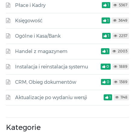
Płace i Kadry
1
5367
Księgowość
1
3649
Ogólne i Kasa/Bank
1
2257
Handel z magazynem
1
2003
Instalacja i reinstalacja systemu
0
1889
CRM, Obieg dokumentów
0
1389
Aktualizacje po wydaniu wersji
1
1148
Kategorie