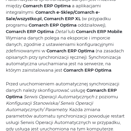
między
Comarch ERP Optima
a aplikacjami
integralnymi:
Comarch e-Sklep/Comarch e-
Sale/wszystko.pl, Comarch ERP XL
(w przypadku
programu
Comarch ERP Optima
oddziałowej),
Comarch ERP Optima
Detal
lub
Comarch ERP Mobile
.
Wymiana danych polega na eksporcie i imporcie
danych, zgodnie z ustawieniami konfiguracyjnymi
zdefiniowanymi w
Comarch ERP Optima
(na zasadach
opisanych przy synchronizacji ręcznej). Synchronizacja
automatyczna uruchamiana jest na serwerze, na
którym zainstalowana jest
Comarch ERP Optima
.
Przed uruchomieniem automatycznej synchronizacji
danych należy skonfigurować usługę
Comarch ERP
Optima
Serwis Operacji Automatycznych
z poziomu
Konfiguracji Stanowiska/ Serwis Operacji
Automatycznych/ Parametry
. Każda zmiana
parametrów automatu synchronizacji powoduje restart
usługi Serwis Operacji Automatycznych w przypadku,
gdy usługa jest uruchomiona na tym komputerze.