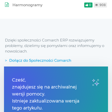
Harmonogramy
0
908
Dzięki społeczności Comarch ERP rozwiązujemy
problemy, dzielimy się pomysłami oraz informujemy o
nowościach.
Dołącz do Społeczności Comarch
Przydatne linki
Cześć,
znajdujesz się na archiwalnej
Spis treści
wersji pomocy.
Pomoc Comarch Betterfly
Pomoc Comarch e-Sklep
Istnieje zaktualizowana wersja
Pomoc Comarch HRM
tego artykułu.