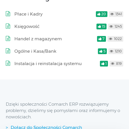
Płace i Kadry
20
1341
Księgowość
15
1245
Handel z magazynem
7
1022
Ogólne i Kasa/Bank
5
1210
Instalacja i reinstalacja systemu
1
819
Dzięki społeczności Comarch ERP rozwiązujemy
problemy, dzielimy się pomysłami oraz informujemy o
nowościach.
Dołącz do Społeczności Comarch